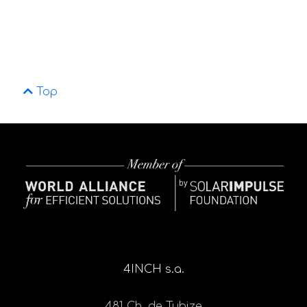
Top
4INCH s.a.
481 Ch. de Tubize