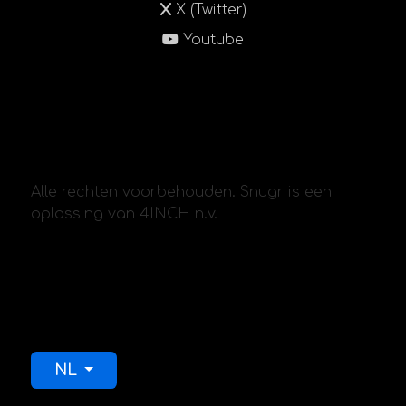
X (Twitter)
Youtube
Alle rechten voorbehouden. Snugr is een
oplossing van 4INCH n.v.
Selecteer de taal
NL