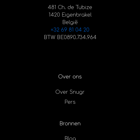
481 Ch. de Tubize
1420 Eigenbrakel
België
+32 69 81 04 20
BTW BE0890.734.964
Over ons
Over Snugr
Pers
Bronnen
Blog