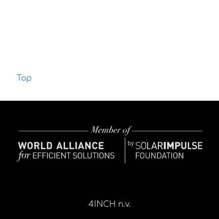
Top
4INCH n.v.